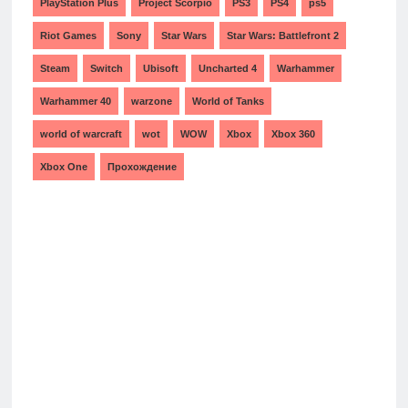
PlayStation Plus
Project Scorpio
PS3
PS4
ps5
Riot Games
Sony
Star Wars
Star Wars: Battlefront 2
Steam
Switch
Ubisoft
Uncharted 4
Warhammer
Warhammer 40
warzone
World of Tanks
world of warcraft
wot
WOW
Xbox
Xbox 360
Xbox One
Прохождение