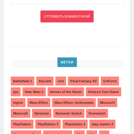
МЕТКИ
Battlefield 1
blizzard
cod
Final Fantasy XV
GeForce
gta
Halo Wars 2
Heroes of the Storm
Horizon Zero Dawn
legion
Mass Effect
Mass Effect: Andromeda
Microsoft
Minecraft
Nintendo
Nintendo Switch
Overwatch
PlayStation
PlayStation 3
Playstation 4
play station 4