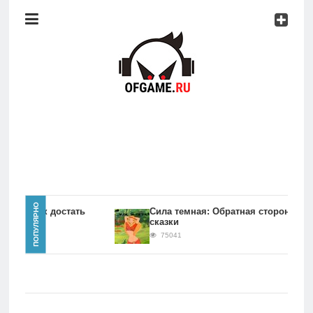
Консоли
Про
игры
Мобильное
Культовые
игры
Главная
ПОПУЛЯРНО
игры Как достать
Сила темная: Обратная сторона
сказки
Новости
75041
Консоли
Про