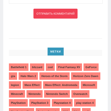
МЕТКИ
Battlefield 1
blizzard
cod
Final Fantasy XV
GeForce
gta
Halo Wars 2
Heroes of the Storm
Horizon Zero Dawn
legion
Mass Effect
Mass Effect: Andromeda
Microsoft
Minecraft
Nintendo
Nintendo Switch
Overwatch
PlayStation
PlayStation 3
Playstation 4
play station 4