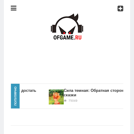
Консоли
Про
игры
Мобильное
Культовые
игры
Главная
ПОПУЛЯРНО
игры Как достать
Сила темная: Обратная сторона
сказки
Новости
75049
Консоли
Про