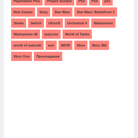
PlayStation Plus
Project Scorpio
PS3
PS4
ps5
Riot Games
Sony
Star Wars
Star Wars: Battlefront 2
Steam
Switch
Ubisoft
Uncharted 4
Warhammer
Warhammer 40
warzone
World of Tanks
world of warcraft
wot
WOW
Xbox
Xbox 360
Xbox One
Прохождение