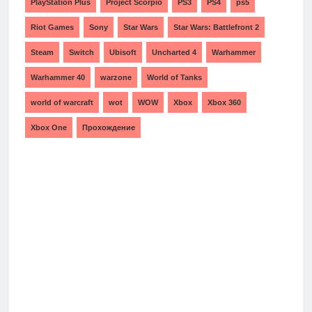
PlayStation Plus
Project Scorpio
PS3
PS4
ps5
Riot Games
Sony
Star Wars
Star Wars: Battlefront 2
Steam
Switch
Ubisoft
Uncharted 4
Warhammer
Warhammer 40
warzone
World of Tanks
world of warcraft
wot
WOW
Xbox
Xbox 360
Xbox One
Прохождение