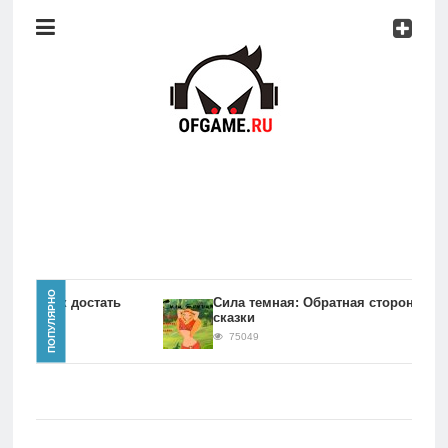
Консоли
Про
игры
Мобильное
Культовые
игры
Главная
ПОПУЛЯРНО
игры Как достать
Сила темная: Обратная сторона
сказки
Новости
75049
Консоли
Про