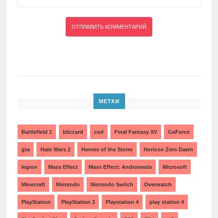
МЕТКИ
Battlefield 1
blizzard
cod
Final Fantasy XV
GeForce
gta
Halo Wars 2
Heroes of the Storm
Horizon Zero Dawn
legion
Mass Effect
Mass Effect: Andromeda
Microsoft
Minecraft
Nintendo
Nintendo Switch
Overwatch
PlayStation
PlayStation 3
Playstation 4
play station 4