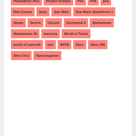
PlayStation Plus
Project Scorpio
PS3
PS4
ps5
Riot Games
Sony
Star Wars
Star Wars: Battlefront 2
Steam
Switch
Ubisoft
Uncharted 4
Warhammer
Warhammer 40
warzone
World of Tanks
world of warcraft
wot
WOW
Xbox
Xbox 360
Xbox One
Прохождение