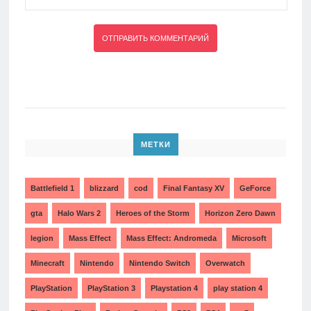
МЕТКИ
Battlefield 1
blizzard
cod
Final Fantasy XV
GeForce
gta
Halo Wars 2
Heroes of the Storm
Horizon Zero Dawn
legion
Mass Effect
Mass Effect: Andromeda
Microsoft
Minecraft
Nintendo
Nintendo Switch
Overwatch
PlayStation
PlayStation 3
Playstation 4
play station 4