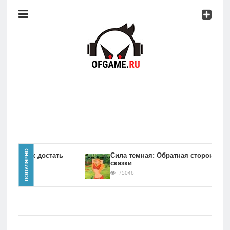
Консоли
Про
игры
Мобильное
Культовые
игры
Главная
ПОПУЛЯРНО
игры Как достать
Сила темная: Обратная сторона
сказки
Новости
75046
Консоли
Про