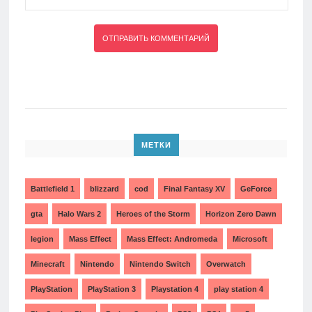
МЕТКИ
Battlefield 1
blizzard
cod
Final Fantasy XV
GeForce
gta
Halo Wars 2
Heroes of the Storm
Horizon Zero Dawn
legion
Mass Effect
Mass Effect: Andromeda
Microsoft
Minecraft
Nintendo
Nintendo Switch
Overwatch
PlayStation
PlayStation 3
Playstation 4
play station 4