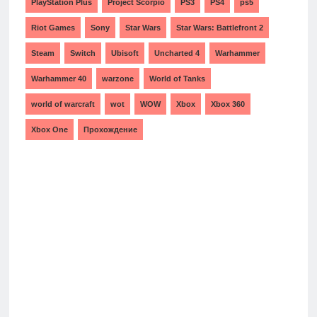
PlayStation Plus
Project Scorpio
PS3
PS4
ps5
Riot Games
Sony
Star Wars
Star Wars: Battlefront 2
Steam
Switch
Ubisoft
Uncharted 4
Warhammer
Warhammer 40
warzone
World of Tanks
world of warcraft
wot
WOW
Xbox
Xbox 360
Xbox One
Прохождение