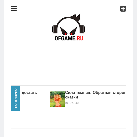
Консоли
Про
игры
Мобильное
Культовые
игры
Главная
ПОПУЛЯРНО
игры Как достать
Сила темная: Обратная сторона
сказки
Новости
75043
Консоли
Про