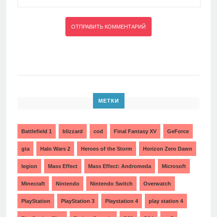
МЕТКИ
Battlefield 1
blizzard
cod
Final Fantasy XV
GeForce
gta
Halo Wars 2
Heroes of the Storm
Horizon Zero Dawn
legion
Mass Effect
Mass Effect: Andromeda
Microsoft
Minecraft
Nintendo
Nintendo Switch
Overwatch
PlayStation
PlayStation 3
Playstation 4
play station 4