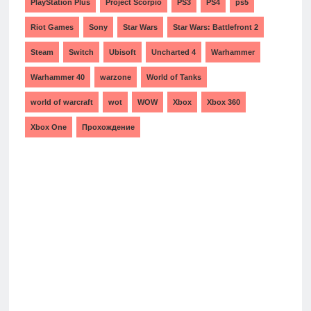
PlayStation Plus
Project Scorpio
PS3
PS4
ps5
Riot Games
Sony
Star Wars
Star Wars: Battlefront 2
Steam
Switch
Ubisoft
Uncharted 4
Warhammer
Warhammer 40
warzone
World of Tanks
world of warcraft
wot
WOW
Xbox
Xbox 360
Xbox One
Прохождение