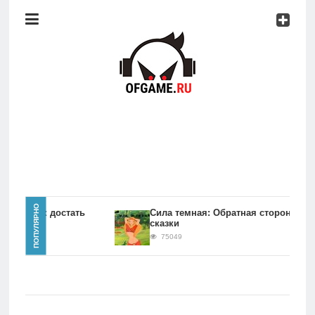
Консоли
Про
игры
Мобильное
Культовые
игры
Главная
ПОПУЛЯРНО
игры Как достать
Сила темная: Обратная сторона
сказки
Новости
75049
Консоли
Про