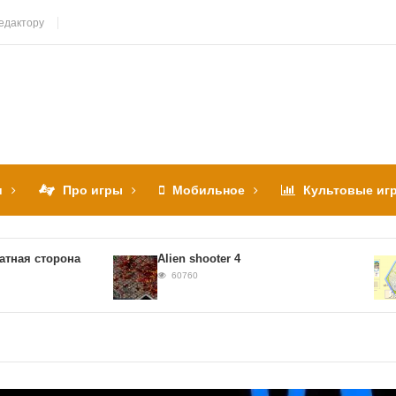
едактору
и
Про игры
Мобильное
Культовые иг
ая сторона
Alien shooter 4
60760