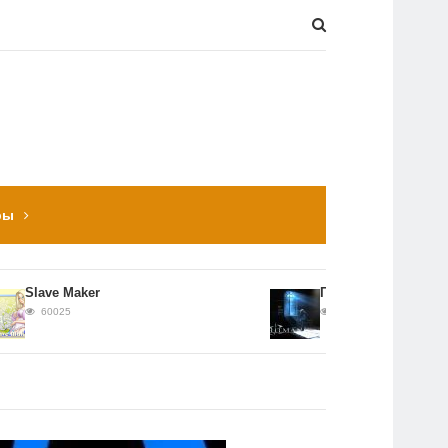
ры
Slave Maker
Прохождение Hitman: C
60025
56652