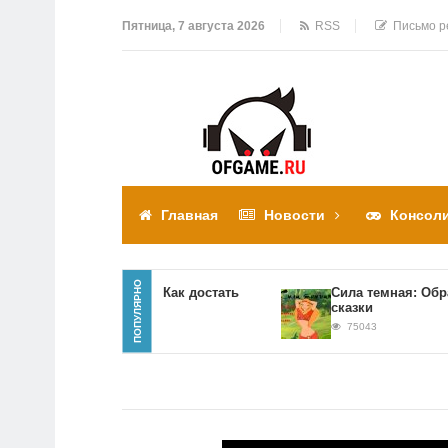
Пятница, 7 августа 2026
RSS
Письмо р
Главная
Новости
Консол
ПОПУЛЯРНО
Прохождение игры Как достать
Сила темная: Обратн
соседа
сказки
310308
75043