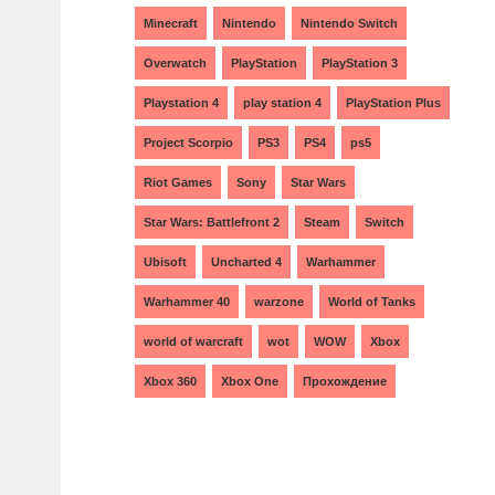
Minecraft
Nintendo
Nintendo Switch
Overwatch
PlayStation
PlayStation 3
Playstation 4
play station 4
PlayStation Plus
Project Scorpio
PS3
PS4
ps5
Riot Games
Sony
Star Wars
Star Wars: Battlefront 2
Steam
Switch
Ubisoft
Uncharted 4
Warhammer
Warhammer 40
warzone
World of Tanks
world of warcraft
wot
WOW
Xbox
Xbox 360
Xbox One
Прохождение