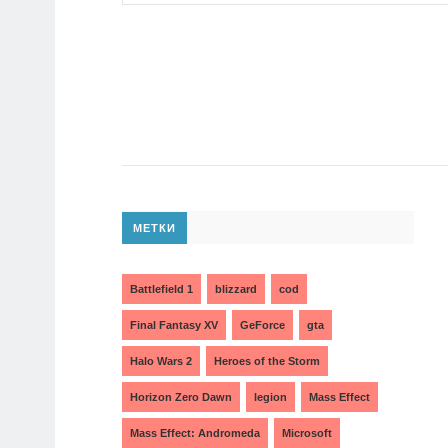
МЕТКИ
Battlefield 1
blizzard
cod
Final Fantasy XV
GeForce
gta
Halo Wars 2
Heroes of the Storm
Horizon Zero Dawn
legion
Mass Effect
Mass Effect: Andromeda
Microsoft