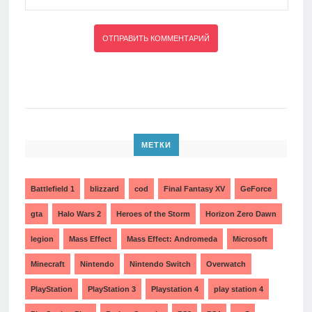
МЕТКИ
Battlefield 1
blizzard
cod
Final Fantasy XV
GeForce
gta
Halo Wars 2
Heroes of the Storm
Horizon Zero Dawn
legion
Mass Effect
Mass Effect: Andromeda
Microsoft
Minecraft
Nintendo
Nintendo Switch
Overwatch
PlayStation
PlayStation 3
Playstation 4
play station 4