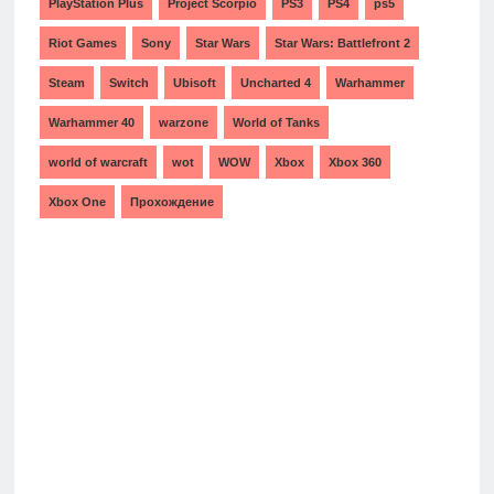
PlayStation Plus
Project Scorpio
PS3
PS4
ps5
Riot Games
Sony
Star Wars
Star Wars: Battlefront 2
Steam
Switch
Ubisoft
Uncharted 4
Warhammer
Warhammer 40
warzone
World of Tanks
world of warcraft
wot
WOW
Xbox
Xbox 360
Xbox One
Прохождение