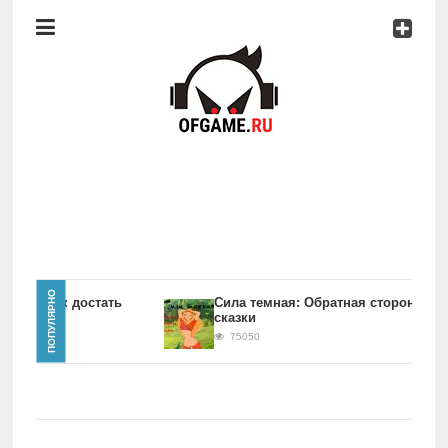
Консоли
Про
игры
Мобильное
Культовые
игры
Главная
ПОПУЛЯРНО
игры Как достать
Сила темная: Обратная сторона
сказки
Новости
75050
Консоли
Про