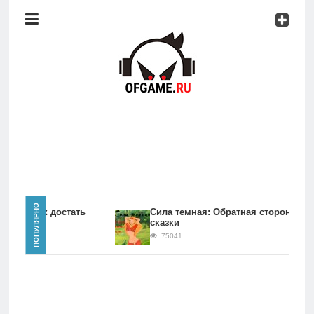
Консоли
Про
игры
Мобильное
Культовые
игры
Главная
ПОПУЛЯРНО
игры Как достать
Сила темная: Обратная сторона
сказки
Новости
75041
Консоли
Про