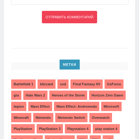
МЕТКИ
Battlefield 1
blizzard
cod
Final Fantasy XV
GeForce
gta
Halo Wars 2
Heroes of the Storm
Horizon Zero Dawn
legion
Mass Effect
Mass Effect: Andromeda
Microsoft
Minecraft
Nintendo
Nintendo Switch
Overwatch
PlayStation
PlayStation 3
Playstation 4
play station 4