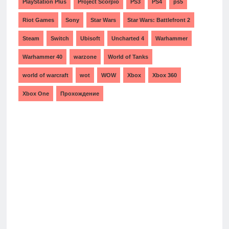
PlayStation Plus
Project Scorpio
PS3
PS4
ps5
Riot Games
Sony
Star Wars
Star Wars: Battlefront 2
Steam
Switch
Ubisoft
Uncharted 4
Warhammer
Warhammer 40
warzone
World of Tanks
world of warcraft
wot
WOW
Xbox
Xbox 360
Xbox One
Прохождение