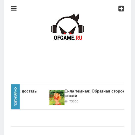
Консоли
Про
игры
Мобильное
Культовые
игры
Главная
ПОПУЛЯРНО
игры Как достать
Сила темная: Обратная сторона
сказки
Новости
75050
Консоли
Про