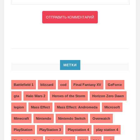
МЕТКИ
Battlefield 1
blizzard
cod
Final Fantasy XV
GeForce
gta
Halo Wars 2
Heroes of the Storm
Horizon Zero Dawn
legion
Mass Effect
Mass Effect: Andromeda
Microsoft
Minecraft
Nintendo
Nintendo Switch
Overwatch
PlayStation
PlayStation 3
Playstation 4
play station 4