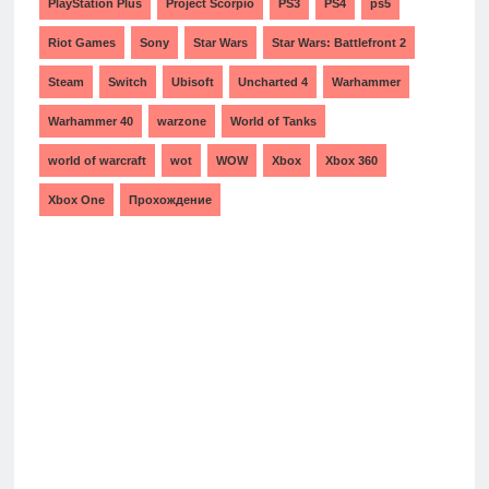
PlayStation Plus
Project Scorpio
PS3
PS4
ps5
Riot Games
Sony
Star Wars
Star Wars: Battlefront 2
Steam
Switch
Ubisoft
Uncharted 4
Warhammer
Warhammer 40
warzone
World of Tanks
world of warcraft
wot
WOW
Xbox
Xbox 360
Xbox One
Прохождение