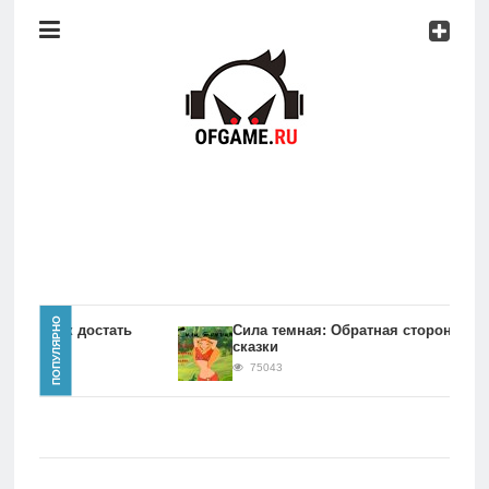
Консоли
Про
игры
Мобильное
Культовые
игры
Главная
ПОПУЛЯРНО
игры Как достать
Сила темная: Обратная сторона
сказки
Новости
75043
Консоли
Про