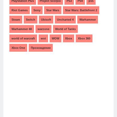
PlayStation Plus
Project Scorpio
PS3
PS4
ps5
Riot Games
Sony
Star Wars
Star Wars: Battlefront 2
Steam
Switch
Ubisoft
Uncharted 4
Warhammer
Warhammer 40
warzone
World of Tanks
world of warcraft
wot
WOW
Xbox
Xbox 360
Xbox One
Прохождение