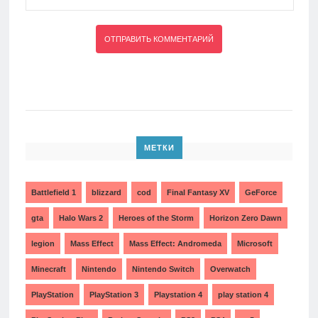
МЕТКИ
Battlefield 1
blizzard
cod
Final Fantasy XV
GeForce
gta
Halo Wars 2
Heroes of the Storm
Horizon Zero Dawn
legion
Mass Effect
Mass Effect: Andromeda
Microsoft
Minecraft
Nintendo
Nintendo Switch
Overwatch
PlayStation
PlayStation 3
Playstation 4
play station 4