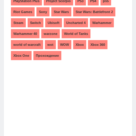
PlayStation Plus
Project Scorpio
PS3
PS4
ps5
Riot Games
Sony
Star Wars
Star Wars: Battlefront 2
Steam
Switch
Ubisoft
Uncharted 4
Warhammer
Warhammer 40
warzone
World of Tanks
world of warcraft
wot
WOW
Xbox
Xbox 360
Xbox One
Прохождение