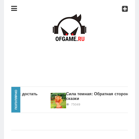
Консоли
Про
игры
Мобильное
Культовые
игры
Главная
ПОПУЛЯРНО
игры Как достать
Сила темная: Обратная сторона
сказки
Новости
75049
Консоли
Про