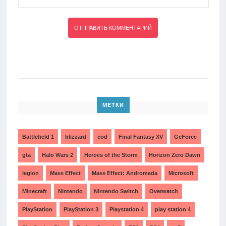
МЕТКИ
Battlefield 1
blizzard
cod
Final Fantasy XV
GeForce
gta
Halo Wars 2
Heroes of the Storm
Horizon Zero Dawn
legion
Mass Effect
Mass Effect: Andromeda
Microsoft
Minecraft
Nintendo
Nintendo Switch
Overwatch
PlayStation
PlayStation 3
Playstation 4
play station 4