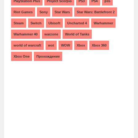
PlayStation Plus
Project Scorpio
PS3
PS4
ps5
Riot Games
Sony
Star Wars
Star Wars: Battlefront 2
Steam
Switch
Ubisoft
Uncharted 4
Warhammer
Warhammer 40
warzone
World of Tanks
world of warcraft
wot
WOW
Xbox
Xbox 360
Xbox One
Прохождение