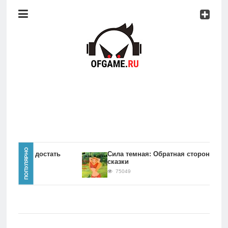
Консоли
Про
игры
Мобильное
Культовые
игры
Главная
ПОПУЛЯРНО
игры Как достать
Сила темная: Обратная сторона
сказки
Новости
75049
Консоли
Про