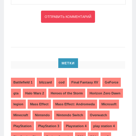
МЕТКИ
Battlefield 1
blizzard
cod
Final Fantasy XV
GeForce
gta
Halo Wars 2
Heroes of the Storm
Horizon Zero Dawn
legion
Mass Effect
Mass Effect: Andromeda
Microsoft
Minecraft
Nintendo
Nintendo Switch
Overwatch
PlayStation
PlayStation 3
Playstation 4
play station 4