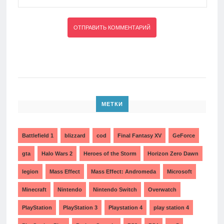
МЕТКИ
Battlefield 1
blizzard
cod
Final Fantasy XV
GeForce
gta
Halo Wars 2
Heroes of the Storm
Horizon Zero Dawn
legion
Mass Effect
Mass Effect: Andromeda
Microsoft
Minecraft
Nintendo
Nintendo Switch
Overwatch
PlayStation
PlayStation 3
Playstation 4
play station 4