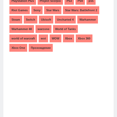
PlayStation Plus
Project Scorpio
PS3
PS4
ps5
Riot Games
Sony
Star Wars
Star Wars: Battlefront 2
Steam
Switch
Ubisoft
Uncharted 4
Warhammer
Warhammer 40
warzone
World of Tanks
world of warcraft
wot
WOW
Xbox
Xbox 360
Xbox One
Прохождение