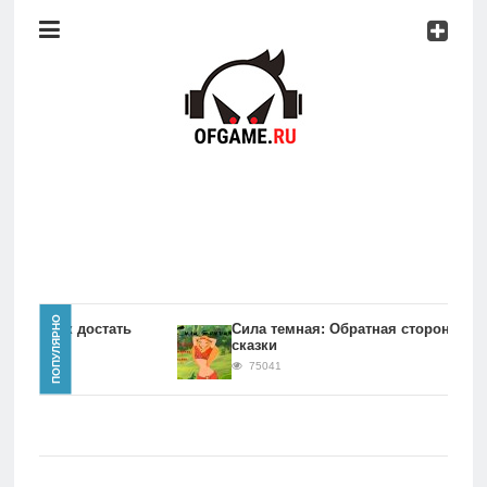
Консоли
Про
игры
Мобильное
Культовые
игры
Главная
ПОПУЛЯРНО
игры Как достать
Сила темная: Обратная сторона
сказки
Новости
75041
Консоли
Про