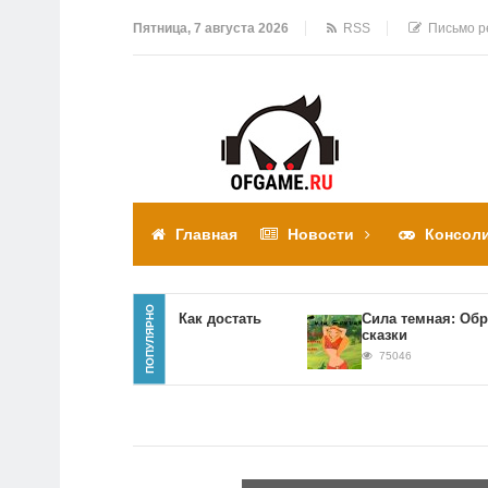
Пятница, 7 августа 2026
RSS
Письмо р
Главная
Новости
Консол
ПОПУЛЯРНО
Прохождение игры Как достать
Сила темная: Обратн
соседа
сказки
310310
75046