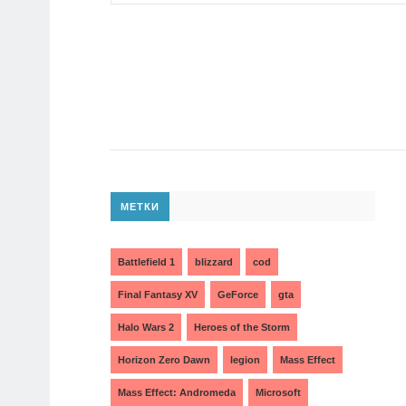
МЕТКИ
Battlefield 1
blizzard
cod
Final Fantasy XV
GeForce
gta
Halo Wars 2
Heroes of the Storm
Horizon Zero Dawn
legion
Mass Effect
Mass Effect: Andromeda
Microsoft