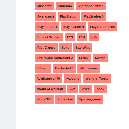
Minecraft
Nintendo
Nintendo Switch
Overwatch
PlayStation
PlayStation 3
Playstation 4
play station 4
PlayStation Plus
Project Scorpio
PS3
PS4
ps5
Riot Games
Sony
Star Wars
Star Wars: Battlefront 2
Steam
Switch
Ubisoft
Uncharted 4
Warhammer
Warhammer 40
warzone
World of Tanks
world of warcraft
wot
WOW
Xbox
Xbox 360
Xbox One
Прохождение