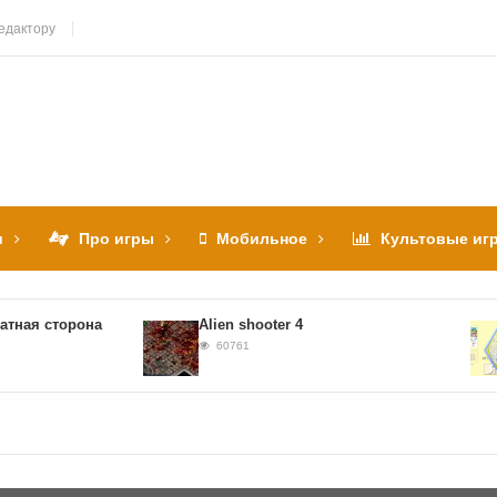
едактору
и
Про игры
Мобильное
Культовые иг
ая сторона
Alien shooter 4
60761