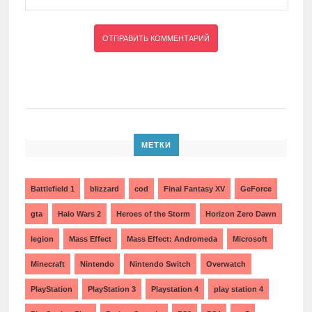
МЕТКИ
Battlefield 1
blizzard
cod
Final Fantasy XV
GeForce
gta
Halo Wars 2
Heroes of the Storm
Horizon Zero Dawn
legion
Mass Effect
Mass Effect: Andromeda
Microsoft
Minecraft
Nintendo
Nintendo Switch
Overwatch
PlayStation
PlayStation 3
Playstation 4
play station 4