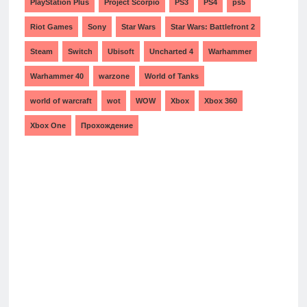
PlayStation Plus
Project Scorpio
PS3
PS4
ps5
Riot Games
Sony
Star Wars
Star Wars: Battlefront 2
Steam
Switch
Ubisoft
Uncharted 4
Warhammer
Warhammer 40
warzone
World of Tanks
world of warcraft
wot
WOW
Xbox
Xbox 360
Xbox One
Прохождение