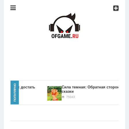
Консоли
Про
игры
Мобильное
Культовые
игры
Главная
ПОПУЛЯРНО
игры Как достать
Сила темная: Обратная сторона
сказки
Новости
75043
Консоли
Про