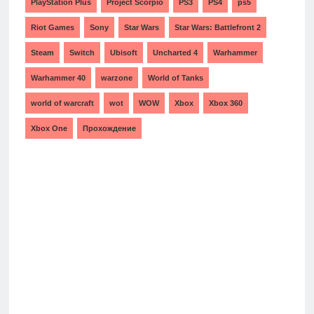
PlayStation Plus
Project Scorpio
PS3
PS4
ps5
Riot Games
Sony
Star Wars
Star Wars: Battlefront 2
Steam
Switch
Ubisoft
Uncharted 4
Warhammer
Warhammer 40
warzone
World of Tanks
world of warcraft
wot
WOW
Xbox
Xbox 360
Xbox One
Прохождение