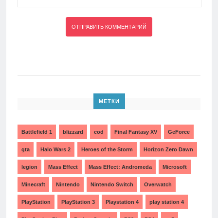
МЕТКИ
Battlefield 1
blizzard
cod
Final Fantasy XV
GeForce
gta
Halo Wars 2
Heroes of the Storm
Horizon Zero Dawn
legion
Mass Effect
Mass Effect: Andromeda
Microsoft
Minecraft
Nintendo
Nintendo Switch
Overwatch
PlayStation
PlayStation 3
Playstation 4
play station 4