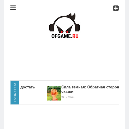
Консоли
Про
игры
Мобильное
Культовые
игры
Главная
ПОПУЛЯРНО
игры Как достать
Сила темная: Обратная сторона
сказки
Новости
75043
Консоли
Про