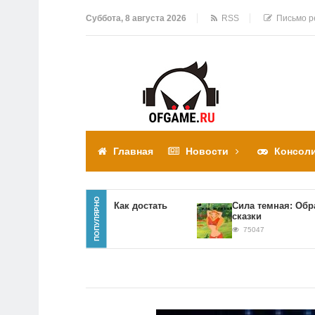
Суббота, 8 августа 2026
RSS
Письмо р
Главная
Новости
Консол
ПОПУЛЯРНО
Прохождение игры Как достать
Сила темная: Обратная 
соседа
сказки
310310
75047