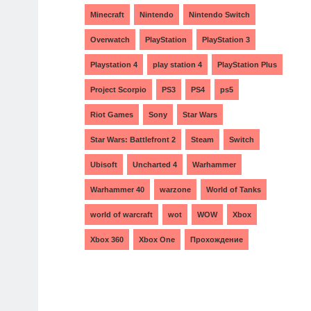
Minecraft
Nintendo
Nintendo Switch
Overwatch
PlayStation
PlayStation 3
Playstation 4
play station 4
PlayStation Plus
Project Scorpio
PS3
PS4
ps5
Riot Games
Sony
Star Wars
Star Wars: Battlefront 2
Steam
Switch
Ubisoft
Uncharted 4
Warhammer
Warhammer 40
warzone
World of Tanks
world of warcraft
wot
WOW
Xbox
Xbox 360
Xbox One
Прохождение