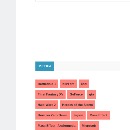
МЕТКИ
Battlefield 1
blizzard
cod
Final Fantasy XV
GeForce
gta
Halo Wars 2
Heroes of the Storm
Horizon Zero Dawn
legion
Mass Effect
Mass Effect: Andromeda
Microsoft