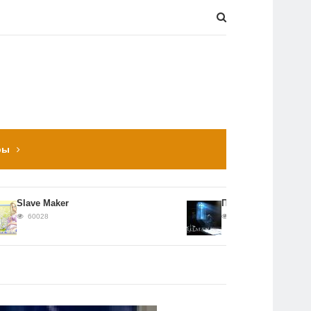
ры
ave Maker
Прохождение Hitman: Cont
60028
56661