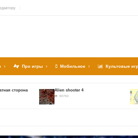
едактору
и
Про игры
Мобильное
Культовые иг
сторона
Alien shooter 4
Sl
60763