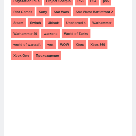
PlayStation Plus
Project Scorpio
PS3
PS4
ps5
Riot Games
Sony
Star Wars
Star Wars: Battlefront 2
Steam
Switch
Ubisoft
Uncharted 4
Warhammer
Warhammer 40
warzone
World of Tanks
world of warcraft
wot
WOW
Xbox
Xbox 360
Xbox One
Прохождение