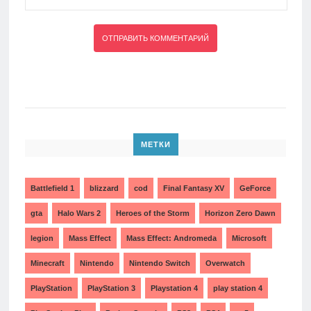
МЕТКИ
Battlefield 1
blizzard
cod
Final Fantasy XV
GeForce
gta
Halo Wars 2
Heroes of the Storm
Horizon Zero Dawn
legion
Mass Effect
Mass Effect: Andromeda
Microsoft
Minecraft
Nintendo
Nintendo Switch
Overwatch
PlayStation
PlayStation 3
Playstation 4
play station 4