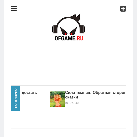
Консоли
Про
игры
Мобильное
Культовые
игры
Главная
ПОПУЛЯРНО
игры Как достать
Сила темная: Обратная сторона
сказки
Новости
75043
Консоли
Про