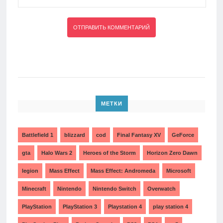
МЕТКИ
Battlefield 1
blizzard
cod
Final Fantasy XV
GeForce
gta
Halo Wars 2
Heroes of the Storm
Horizon Zero Dawn
legion
Mass Effect
Mass Effect: Andromeda
Microsoft
Minecraft
Nintendo
Nintendo Switch
Overwatch
PlayStation
PlayStation 3
Playstation 4
play station 4