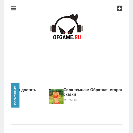
Консоли
Про
игры
Мобильное
Культовые
игры
Главная
ПОПУЛЯРНО
игры Как достать
Сила темная: Обратная сторона
сказки
Новости
75043
Консоли
Про