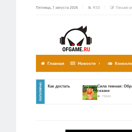
Пятница, 7 августа 2026
RSS
Письмо р
Главная
Новости
Консол
ПОПУЛЯРНО
Прохождение игры Как достать
Сила темная: Обратна
соседа
сказки
310304
75043