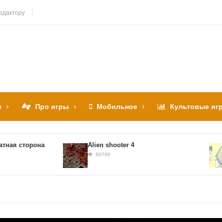
едактору
и
Про игры
Мобильное
Культовые иг
я сторона
Alien shooter 4
60760