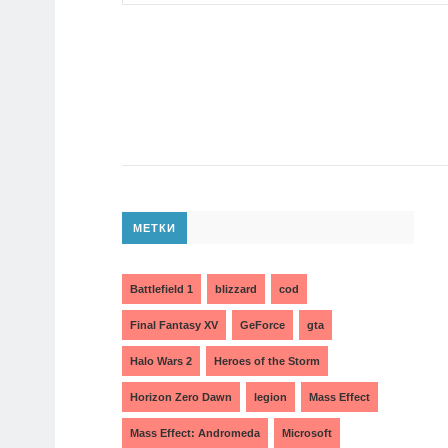
МЕТКИ
Battlefield 1
blizzard
cod
Final Fantasy XV
GeForce
gta
Halo Wars 2
Heroes of the Storm
Horizon Zero Dawn
legion
Mass Effect
Mass Effect: Andromeda
Microsoft