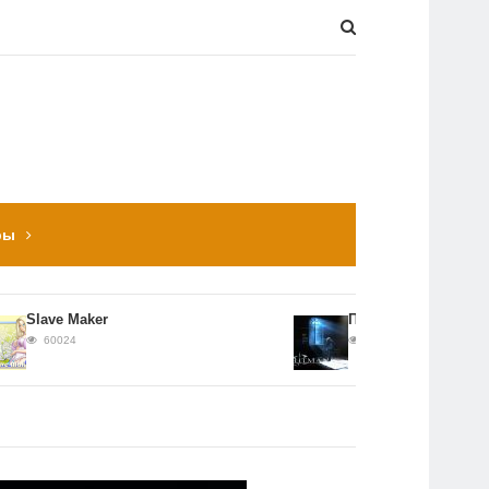
ры
Slave Maker
Прохождение Hitman: Co
60024
56651