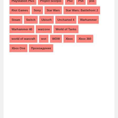
PlayStation Plus
Project Scorpio
PS3
PS4
ps5
Riot Games
Sony
Star Wars
Star Wars: Battlefront 2
Steam
Switch
Ubisoft
Uncharted 4
Warhammer
Warhammer 40
warzone
World of Tanks
world of warcraft
wot
WOW
Xbox
Xbox 360
Xbox One
Прохождение