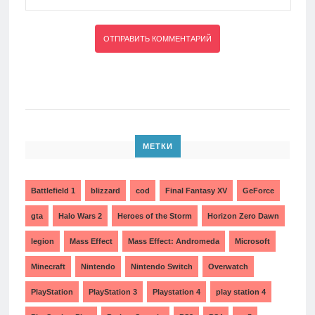
МЕТКИ
Battlefield 1
blizzard
cod
Final Fantasy XV
GeForce
gta
Halo Wars 2
Heroes of the Storm
Horizon Zero Dawn
legion
Mass Effect
Mass Effect: Andromeda
Microsoft
Minecraft
Nintendo
Nintendo Switch
Overwatch
PlayStation
PlayStation 3
Playstation 4
play station 4