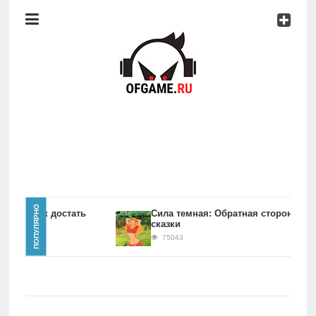
Консоли
Про
игры
Мобильное
Культовые
игры
Главная
ПОПУЛЯРНО
игры Как достать
Сила темная: Обратная сторона
сказки
Новости
75043
Консоли
Про