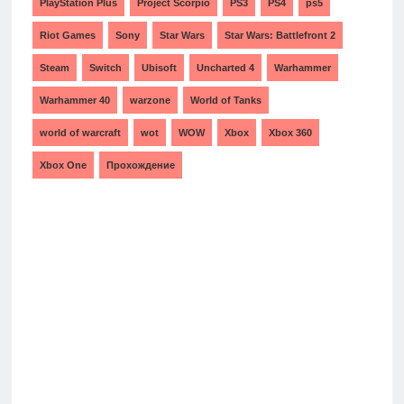
PlayStation Plus
Project Scorpio
PS3
PS4
ps5
Riot Games
Sony
Star Wars
Star Wars: Battlefront 2
Steam
Switch
Ubisoft
Uncharted 4
Warhammer
Warhammer 40
warzone
World of Tanks
world of warcraft
wot
WOW
Xbox
Xbox 360
Xbox One
Прохождение