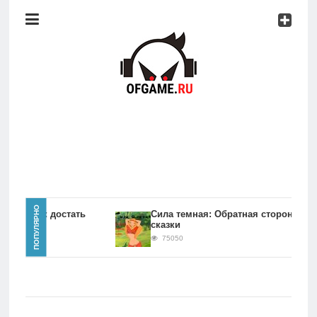
Консоли
Про
игры
Мобильное
Культовые
игры
Главная
ПОПУЛЯРНО
игры Как достать
Сила темная: Обратная сторона
сказки
Новости
75050
Консоли
Про