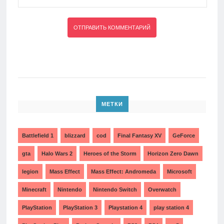
МЕТКИ
Battlefield 1
blizzard
cod
Final Fantasy XV
GeForce
gta
Halo Wars 2
Heroes of the Storm
Horizon Zero Dawn
legion
Mass Effect
Mass Effect: Andromeda
Microsoft
Minecraft
Nintendo
Nintendo Switch
Overwatch
PlayStation
PlayStation 3
Playstation 4
play station 4