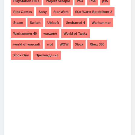
PlayStation Plus
Project Scorpio
PS3
PS4
ps5
Riot Games
Sony
Star Wars
Star Wars: Battlefront 2
Steam
Switch
Ubisoft
Uncharted 4
Warhammer
Warhammer 40
warzone
World of Tanks
world of warcraft
wot
WOW
Xbox
Xbox 360
Xbox One
Прохождение