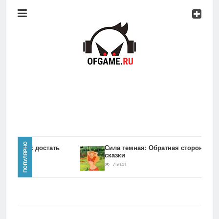
Консоли
Про
игры
Мобильное
Культовые
игры
Главная
ПОПУЛЯРНО
игры Как достать
Сила темная: Обратная сторона
сказки
Новости
75041
Консоли
Про