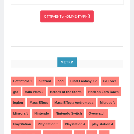
МЕТКИ
Battlefield 1
blizzard
cod
Final Fantasy XV
GeForce
gta
Halo Wars 2
Heroes of the Storm
Horizon Zero Dawn
legion
Mass Effect
Mass Effect: Andromeda
Microsoft
Minecraft
Nintendo
Nintendo Switch
Overwatch
PlayStation
PlayStation 3
Playstation 4
play station 4