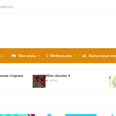
едактору
и
Про игры
Мобильное
Культовые иг
 сторона
Alien shooter 4
S
60760