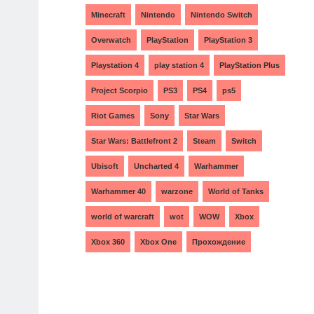
Minecraft
Nintendo
Nintendo Switch
Overwatch
PlayStation
PlayStation 3
Playstation 4
play station 4
PlayStation Plus
Project Scorpio
PS3
PS4
ps5
Riot Games
Sony
Star Wars
Star Wars: Battlefront 2
Steam
Switch
Ubisoft
Uncharted 4
Warhammer
Warhammer 40
warzone
World of Tanks
world of warcraft
wot
WOW
Xbox
Xbox 360
Xbox One
Прохождение