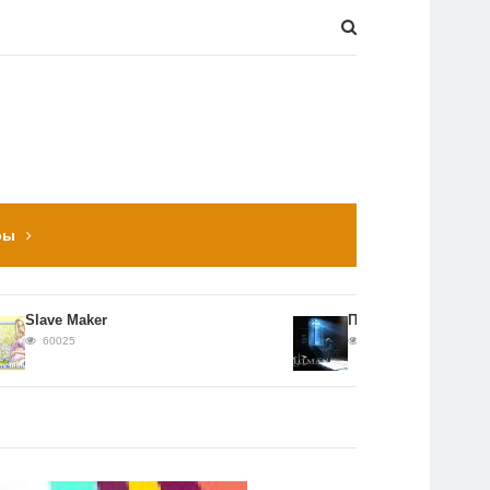
ры
lave Maker
Прохождение Hitman: Con
60025
56652