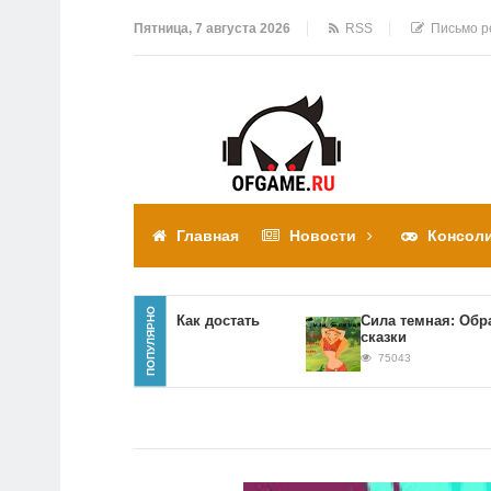
Пятница, 7 августа 2026
RSS
Письмо р
Главная
Новости
Консол
ПОПУЛЯРНО
Прохождение игры Как достать
Сила темная: Обратная
соседа
сказки
310308
75043