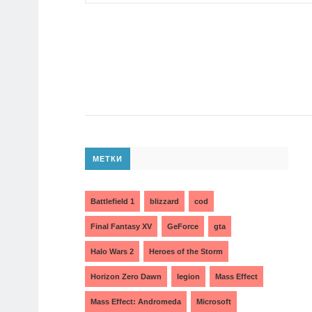
МЕТКИ
Battlefield 1
blizzard
cod
Final Fantasy XV
GeForce
gta
Halo Wars 2
Heroes of the Storm
Horizon Zero Dawn
legion
Mass Effect
Mass Effect: Andromeda
Microsoft