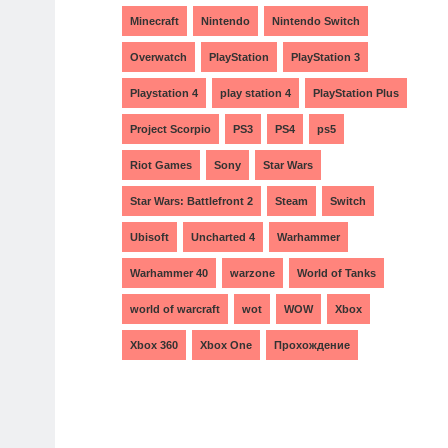
Minecraft
Nintendo
Nintendo Switch
Overwatch
PlayStation
PlayStation 3
Playstation 4
play station 4
PlayStation Plus
Project Scorpio
PS3
PS4
ps5
Riot Games
Sony
Star Wars
Star Wars: Battlefront 2
Steam
Switch
Ubisoft
Uncharted 4
Warhammer
Warhammer 40
warzone
World of Tanks
world of warcraft
wot
WOW
Xbox
Xbox 360
Xbox One
Прохождение