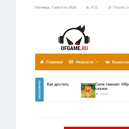
Пятница, 7 августа 2026
RSS
Письмо р
Главная
Новости
Консол
ПОПУЛЯРНО
Прохождение игры Как достать
Сила темная: Обратна
соседа
сказки
310308
75043