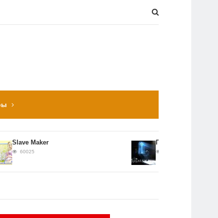
ры
Slave Maker
Прохождение Hitman: Co
60025
56652