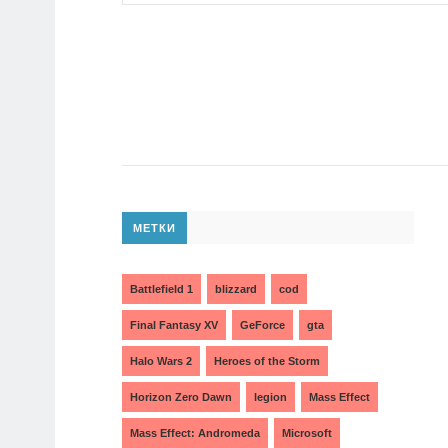
МЕТКИ
Battlefield 1
blizzard
cod
Final Fantasy XV
GeForce
gta
Halo Wars 2
Heroes of the Storm
Horizon Zero Dawn
legion
Mass Effect
Mass Effect: Andromeda
Microsoft