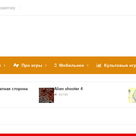
едактору
и
Про игры
Мобильное
Культовые иг
я сторона
Alien shooter 4
60760